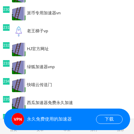
230
派币专用加速器vn
231
老王梯子vp
232
HJ官方网址
233
绿狐加速器vnp
234
快喵云传送门
235
西瓜加速器免费永久加速
236
永久免费使用的加速器
下载
极客加速器电脑版下载
0.092199s
首页
安卓
苹果
排行
推荐