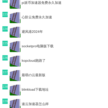
pi派币加速器免费永久加速
223
心阶云免费永久加速
224
避风港2024年
225
socketpro电脑版下载
226
kopcloud跑路了
227
最萌の云最新版
228
blinkload下载地址
229
速云加速器怎么样