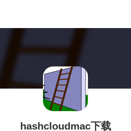
hashcloudmac下载