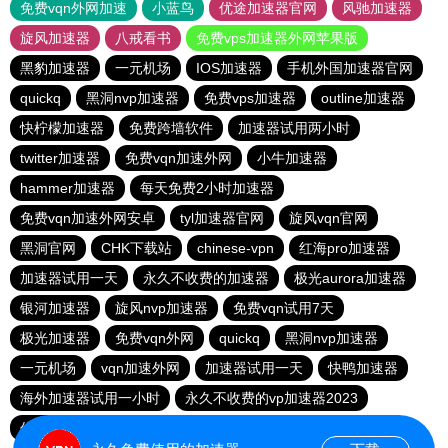
免费vqn外网加速
小蓝鸟
优途加速器官网
风驰加速器
旋风加速器
八戒看书
免费vps加速器外网苹果版
黑豹加速器
一元机场
IOS加速器
手机外国加速器官网
quickq
黑洞nvp加速器
免费vps加速器
outline加速器
快柠檬加速器
免费跨墙软件
加速器试用两小时
twitter加速器
免费vqn加速外网
小牛加速器
hammer加速器
每天免费2小时加速器
免费vqn加速外网安卓
tyl加速器官网
旋风vqn官网
黑洞官网
CHK下载站
chinese-vpn
红海pro加速器
加速器试用一天
永久不收费的加速器
极光aurora加速器
银河加速器
旋风nvp加速器
免费vqn试用7天
极光加速器
免费vqn外网
quickq
黑洞nvp加速器
一元机场
vqn加速外网
加速器试用一天
快鸭加速器
海外加速器试用一小时
永久不收费的vp加速器2023
优途加速器官网