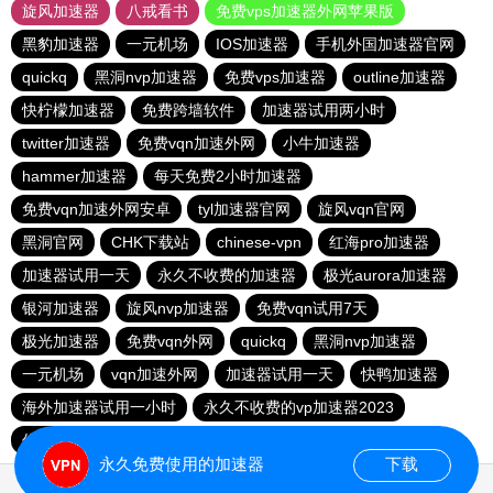
旋风加速器
八戒看书
免费vps加速器外网苹果版
黑豹加速器
一元机场
IOS加速器
手机外国加速器官网
quickq
黑洞nvp加速器
免费vps加速器
outline加速器
快柠檬加速器
免费跨墙软件
加速器试用两小时
twitter加速器
免费vqn加速外网
小牛加速器
hammer加速器
每天免费2小时加速器
免费vqn加速外网安卓
tyl加速器官网
旋风vqn官网
黑洞官网
CHK下载站
chinese-vpn
红海pro加速器
加速器试用一天
永久不收费的加速器
极光aurora加速器
银河加速器
旋风nvp加速器
免费vqn试用7天
极光加速器
免费vqn外网
quickq
黑洞nvp加速器
一元机场
vqn加速外网
加速器试用一天
快鸭加速器
海外加速器试用一小时
永久不收费的vp加速器2023
优途加速器官网
永久免费使用的加速器
下载