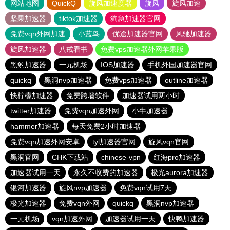
网站地图
QuickQ
旋风加速度器
旋风
旋风加速
坚果加速器
tiktok加速器
狗急加速器官网
免费vqn外网加速
小蓝鸟
优途加速器官网
风驰加速器
旋风加速器
八戒看书
免费vps加速器外网苹果版
黑豹加速器
一元机场
IOS加速器
手机外国加速器官网
quickq
黑洞nvp加速器
免费vps加速器
outline加速器
快柠檬加速器
免费跨墙软件
加速器试用两小时
twitter加速器
免费vqn加速外网
小牛加速器
hammer加速器
每天免费2小时加速器
免费vqn加速外网安卓
tyl加速器官网
旋风vqn官网
黑洞官网
CHK下载站
chinese-vpn
红海pro加速器
加速器试用一天
永久不收费的加速器
极光aurora加速器
银河加速器
旋风nvp加速器
免费vqn试用7天
极光加速器
免费vqn外网
quickq
黑洞nvp加速器
一元机场
vqn加速外网
加速器试用一天
快鸭加速器