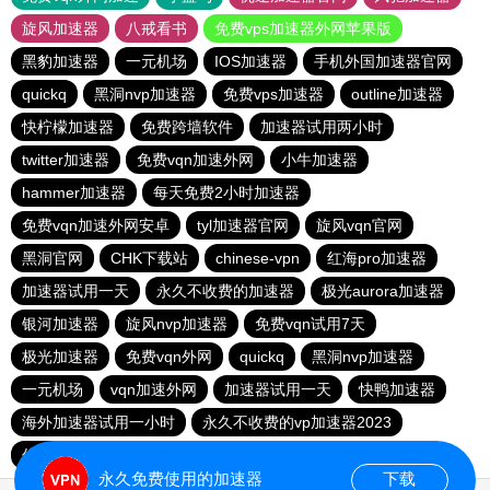
旋风加速器
八戒看书
免费vps加速器外网苹果版
黑豹加速器
一元机场
IOS加速器
手机外国加速器官网
quickq
黑洞nvp加速器
免费vps加速器
outline加速器
快柠檬加速器
免费跨墙软件
加速器试用两小时
twitter加速器
免费vqn加速外网
小牛加速器
hammer加速器
每天免费2小时加速器
免费vqn加速外网安卓
tyl加速器官网
旋风vqn官网
黑洞官网
CHK下载站
chinese-vpn
红海pro加速器
加速器试用一天
永久不收费的加速器
极光aurora加速器
银河加速器
旋风nvp加速器
免费vqn试用7天
极光加速器
免费vqn外网
quickq
黑洞nvp加速器
一元机场
vqn加速外网
加速器试用一天
快鸭加速器
海外加速器试用一小时
永久不收费的vp加速器2023
优途加速器官网
永久免费使用的加速器
下载