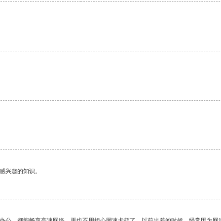
己感兴趣的知识。
作办公，都能畅享高速网络，再也不用担心网速卡顿了。以前出差的时候，经常因为网