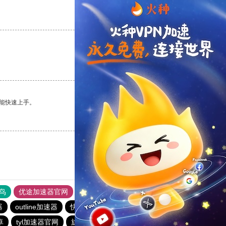
支持
[0]
反对
[0]
支持
[0]
反对
[0]
能快速上手。
支持
[0]
反对
[0]
鸟
优途加速器官网
风驰加速器
旋风加速器
八戒看书
器
outline加速器
快柠檬加速器
免费跨墙软件
卓
tyl加速器官网
旋风vqn官网
黑洞官网
CHK下载站