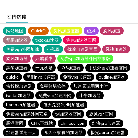
友情链接
网站地图
QuickQ
旋风加速度器
旋风
旋风加速
坚果加速器
tiktok加速器
狗急加速器官网
免费vqn外网加速
小蓝鸟
优途加速器官网
风驰加速器
旋风加速器
八戒看书
免费vps加速器外网苹果版
黑豹加速器
一元机场
IOS加速器
手机外国加速器官网
quickq
黑洞nvp加速器
免费vps加速器
outline加速器
快柠檬加速器
免费跨墙软件
加速器试用两小时
twitter加速器
免费vqn加速外网
小牛加速器
hammer加速器
每天免费2小时加速器
免费vqn加速外网安卓
tyl加速器官网
旋风vqn官网
黑洞官网
CHK下载站
chinese-vpn
红海pro加速器
加速器试用一天
永久不收费的加速器
极光aurora加速器