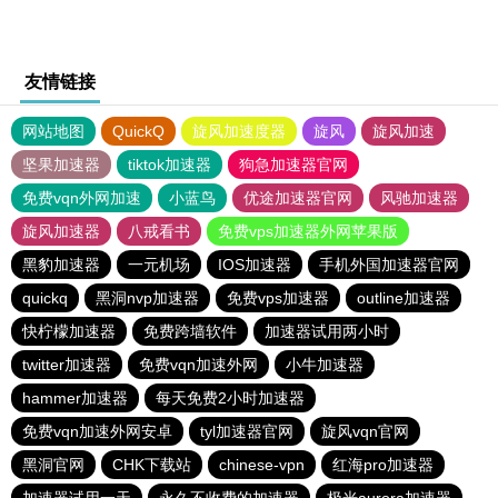
友情链接
网站地图
QuickQ
旋风加速度器
旋风
旋风加速
坚果加速器
tiktok加速器
狗急加速器官网
免费vqn外网加速
小蓝鸟
优途加速器官网
风驰加速器
旋风加速器
八戒看书
免费vps加速器外网苹果版
黑豹加速器
一元机场
IOS加速器
手机外国加速器官网
quickq
黑洞nvp加速器
免费vps加速器
outline加速器
快柠檬加速器
免费跨墙软件
加速器试用两小时
twitter加速器
免费vqn加速外网
小牛加速器
hammer加速器
每天免费2小时加速器
免费vqn加速外网安卓
tyl加速器官网
旋风vqn官网
黑洞官网
CHK下载站
chinese-vpn
红海pro加速器