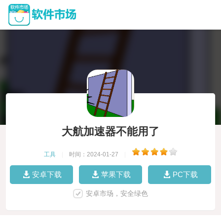
大航加速器不能用了
工具
|
时间：2024-01-27
|
安卓下载
苹果下载
PC下载
安卓市场，安全绿色