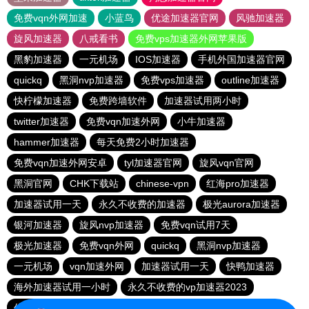
免费vqn外网加速
小蓝鸟
优途加速器官网
风驰加速器
旋风加速器
八戒看书
免费vps加速器外网苹果版
黑豹加速器
一元机场
IOS加速器
手机外国加速器官网
quickq
黑洞nvp加速器
免费vps加速器
outline加速器
快柠檬加速器
免费跨墙软件
加速器试用两小时
twitter加速器
免费vqn加速外网
小牛加速器
hammer加速器
每天免费2小时加速器
免费vqn加速外网安卓
tyl加速器官网
旋风vqn官网
黑洞官网
CHK下载站
chinese-vpn
红海pro加速器
加速器试用一天
永久不收费的加速器
极光aurora加速器
银河加速器
旋风nvp加速器
免费vqn试用7天
极光加速器
免费vqn外网
quickq
黑洞nvp加速器
一元机场
vqn加速外网
加速器试用一天
快鸭加速器
海外加速器试用一小时
永久不收费的vp加速器2023
优途加速器官网