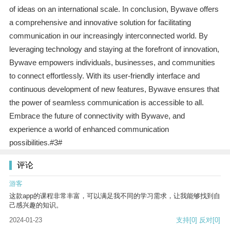
of ideas on an international scale. In conclusion, Bywave offers
a comprehensive and innovative solution for facilitating
communication in our increasingly interconnected world. By
leveraging technology and staying at the forefront of innovation,
Bywave empowers individuals, businesses, and communities
to connect effortlessly. With its user-friendly interface and
continuous development of new features, Bywave ensures that
the power of seamless communication is accessible to all.
Embrace the future of connectivity with Bywave, and
experience a world of enhanced communication
possibilities.#3#
评论
游客
这款app的课程非常丰富，可以满足我不同的学习需求，让我能够找到自
己感兴趣的知识。
2024-01-23
支持
[0]
反对
[0]