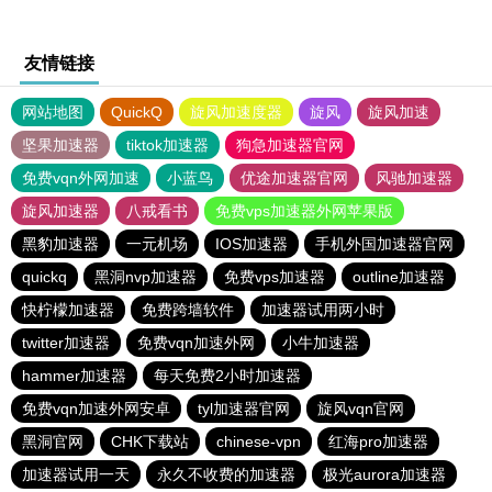
友情链接
网站地图
QuickQ
旋风加速度器
旋风
旋风加速
坚果加速器
tiktok加速器
狗急加速器官网
免费vqn外网加速
小蓝鸟
优途加速器官网
风驰加速器
旋风加速器
八戒看书
免费vps加速器外网苹果版
黑豹加速器
一元机场
IOS加速器
手机外国加速器官网
quickq
黑洞nvp加速器
免费vps加速器
outline加速器
快柠檬加速器
免费跨墙软件
加速器试用两小时
twitter加速器
免费vqn加速外网
小牛加速器
hammer加速器
每天免费2小时加速器
免费vqn加速外网安卓
tyl加速器官网
旋风vqn官网
黑洞官网
CHK下载站
chinese-vpn
红海pro加速器
加速器试用一天
永久不收费的加速器
极光aurora加速器