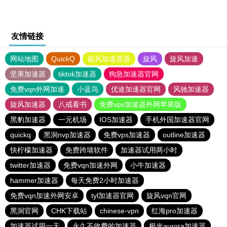
友情链接
网站地图
QuickQ
旋风加速度器
旋风
旋风加速
坚果加速器
tiktok加速器
狗急加速器官网
免费vqn外网加速
小蓝鸟
优途加速器官网
风驰加速器
旋风加速器
八戒看书
免费vps加速器外网苹果版
黑豹加速器
一元机场
IOS加速器
手机外国加速器官网
quickq
黑洞nvp加速器
免费vps加速器
outline加速器
快柠檬加速器
免费跨墙软件
加速器试用两小时
twitter加速器
免费vqn加速外网
小牛加速器
hammer加速器
每天免费2小时加速器
免费vqn加速外网安卓
tyl加速器官网
旋风vqn官网
黑洞官网
CHK下载站
chinese-vpn
红海pro加速器
加速器试用一天
永久不收费的加速器
极光aurora加速器