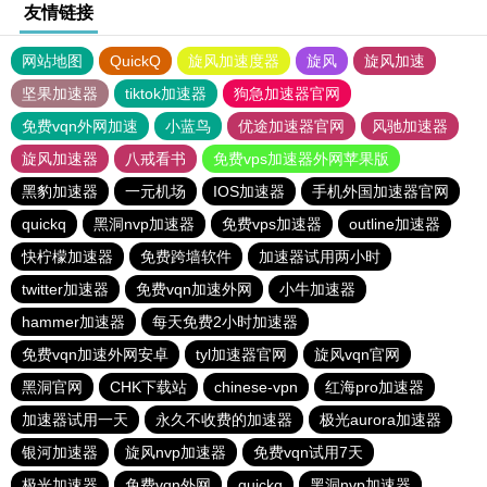
友情链接
网站地图
QuickQ
旋风加速度器
旋风
旋风加速
坚果加速器
tiktok加速器
狗急加速器官网
免费vqn外网加速
小蓝鸟
优途加速器官网
风驰加速器
旋风加速器
八戒看书
免费vps加速器外网苹果版
黑豹加速器
一元机场
IOS加速器
手机外国加速器官网
quickq
黑洞nvp加速器
免费vps加速器
outline加速器
快柠檬加速器
免费跨墙软件
加速器试用两小时
twitter加速器
免费vqn加速外网
小牛加速器
hammer加速器
每天免费2小时加速器
免费vqn加速外网安卓
tyl加速器官网
旋风vqn官网
黑洞官网
CHK下载站
chinese-vpn
红海pro加速器
加速器试用一天
永久不收费的加速器
极光aurora加速器
银河加速器
旋风nvp加速器
免费vqn试用7天
极光加速器
免费vqn外网
quickq
黑洞nvp加速器