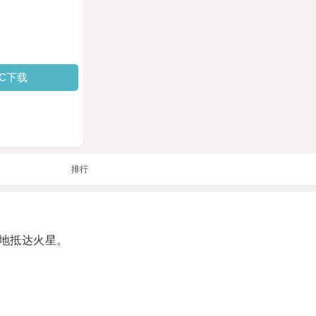
PC下载
排行
地抵达火星。