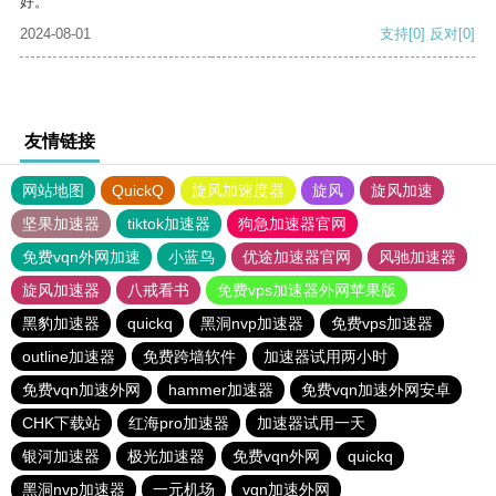
好。
2024-08-01
支持
[0]
反对
[0]
友情链接
网站地图
QuickQ
旋风加速度器
旋风
旋风加速
坚果加速器
tiktok加速器
狗急加速器官网
免费vqn外网加速
小蓝鸟
优途加速器官网
风驰加速器
旋风加速器
八戒看书
免费vps加速器外网苹果版
黑豹加速器
quickq
黑洞nvp加速器
免费vps加速器
outline加速器
免费跨墙软件
加速器试用两小时
免费vqn加速外网
hammer加速器
免费vqn加速外网安卓
CHK下载站
红海pro加速器
加速器试用一天
银河加速器
极光加速器
免费vqn外网
quickq
黑洞nvp加速器
一元机场
vqn加速外网