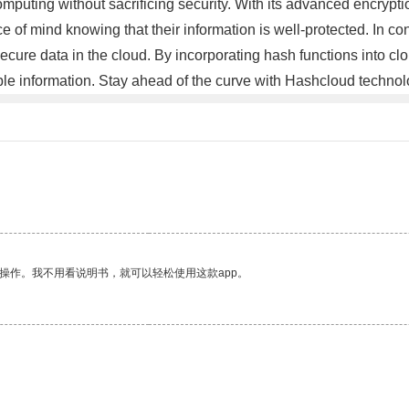
mputing without sacrificing security. With its advanced encrypt
ace of mind knowing that their information is well-protected. In
secure data in the cloud. By incorporating hash functions into c
able information. Stay ahead of the curve with Hashcloud techno
操作。我不用看说明书，就可以轻松使用这款app。