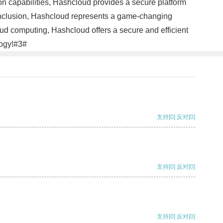
ion capabilities, Hashcloud provides a secure platform
 conclusion, Hashcloud represents a game-changing
loud computing, Hashcloud offers a secure and efficient
logy!#3#
支持
[0]
反对
[0]
支持
[0]
反对
[0]
支持
[0]
反对
[0]