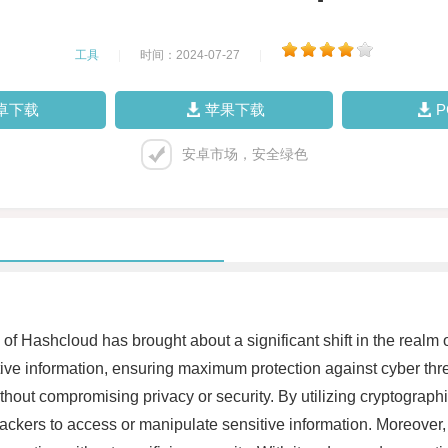
工具
|
时间：2024-07-27
|
卓下载
苹果下载
安卓市场，安全绿色
of Hashcloud has brought about a significant shift in the realm
itive information, ensuring maximum protection against cyber thr
without compromising privacy or security. By utilizing cryptograp
r hackers to access or manipulate sensitive information. Moreover