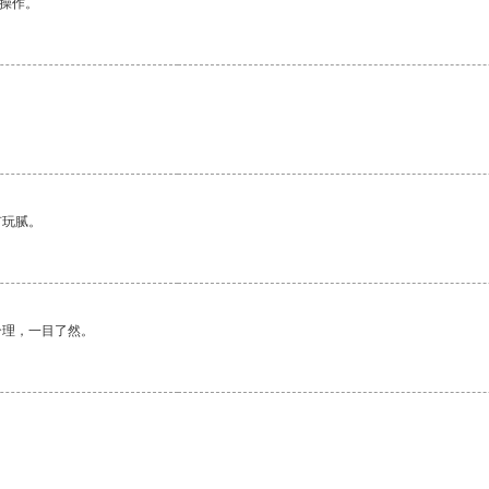
悉操作。
有玩腻。
合理，一目了然。