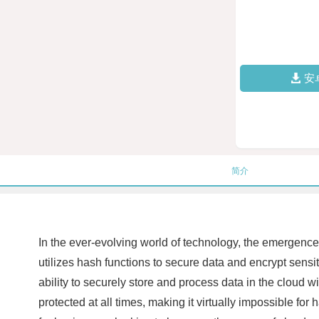
安
简介
In the ever-evolving world of technology, the emergence 
utilizes hash functions to secure data and encrypt sens
ability to securely store and process data in the cloud 
protected at all times, making it virtually impossible fo