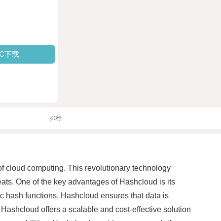
PC下载
排行
 of cloud computing. This revolutionary technology
eats. One of the key advantages of Hashcloud is its
hic hash functions, Hashcloud ensures that data is
, Hashcloud offers a scalable and cost-effective solution