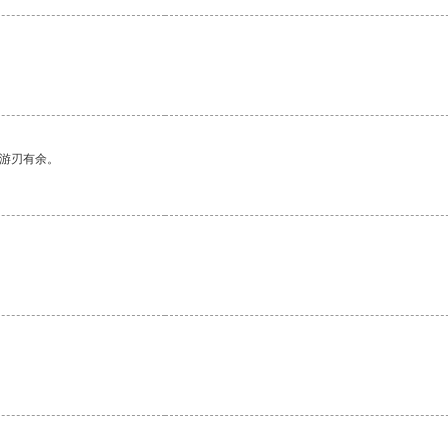
中游刃有余。
。