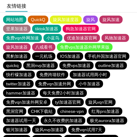
友情链接
网站地图
QuickQ
旋风加速度器
旋风
旋风加速
坚果加速器
tiktok加速器
狗急加速器官网
免费vqn外网加速
小蓝鸟
优途加速器官网
风驰加速器
旋风加速器
八戒看书
免费vps加速器外网苹果版
黑豹加速器
一元机场
IOS加速器
手机外国加速器官网
quickq
黑洞nvp加速器
免费vps加速器
outline加速器
快柠檬加速器
免费跨墙软件
加速器试用两小时
twitter加速器
免费vqn加速外网
小牛加速器
hammer加速器
每天免费2小时加速器
免费vqn加速外网安卓
tyl加速器官网
旋风vqn官网
黑洞官网
CHK下载站
chinese-vpn
红海pro加速器
加速器试用一天
永久不收费的加速器
极光aurora加速器
银河加速器
旋风nvp加速器
免费vqn试用7天