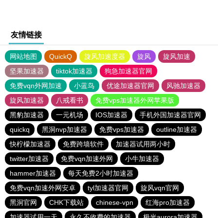
友情链接
网站地图
QuickQ
旋风加速度器
旋风
旋风加速
坚果加速器
tiktok加速器
狗急加速器官网
免费vqn外网加速
小蓝鸟
优途加速器官网
风驰加速器
旋风加速器
八戒看书
免费vps加速器外网苹果版
黑豹加速器
一元机场
IOS加速器
手机外国加速器官网
quickq
黑洞nvp加速器
免费vps加速器
outline加速器
快柠檬加速器
免费跨墙软件
加速器试用两小时
twitter加速器
免费vqn加速外网
小牛加速器
hammer加速器
每天免费2小时加速器
免费vqn加速外网安卓
tyl加速器官网
旋风vqn官网
黑洞官网
CHK下载站
chinese-vpn
红海pro加速器
加速器试用一天
永久不收费的加速器
极光aurora加速器