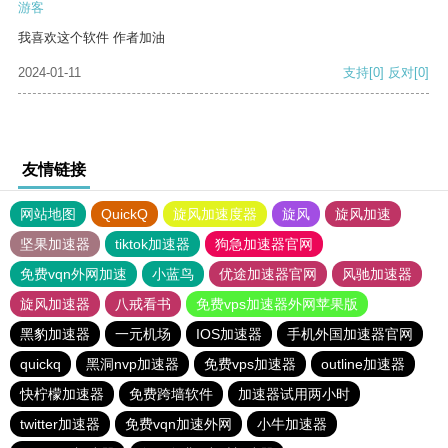
游客
我喜欢这个软件 作者加油
2024-01-11
支持
[0]
反对
[0]
友情链接
网站地图
QuickQ
旋风加速度器
旋风
旋风加速
坚果加速器
tiktok加速器
狗急加速器官网
免费vqn外网加速
小蓝鸟
优途加速器官网
风驰加速器
旋风加速器
八戒看书
免费vps加速器外网苹果版
黑豹加速器
一元机场
IOS加速器
手机外国加速器官网
quickq
黑洞nvp加速器
免费vps加速器
outline加速器
快柠檬加速器
免费跨墙软件
加速器试用两小时
twitter加速器
免费vqn加速外网
小牛加速器