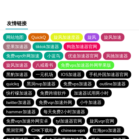
友情链接
网站地图
QuickQ
旋风加速度器
旋风
旋风加速
坚果加速器
tiktok加速器
狗急加速器官网
免费vqn外网加速
小蓝鸟
优途加速器官网
风驰加速器
旋风加速器
八戒看书
免费vps加速器外网苹果版
黑豹加速器
一元机场
IOS加速器
手机外国加速器官网
quickq
黑洞nvp加速器
免费vps加速器
outline加速器
快柠檬加速器
免费跨墙软件
加速器试用两小时
twitter加速器
免费vqn加速外网
小牛加速器
hammer加速器
每天免费2小时加速器
免费vqn加速外网安卓
tyl加速器官网
旋风vqn官网
黑洞官网
CHK下载站
chinese-vpn
红海pro加速器