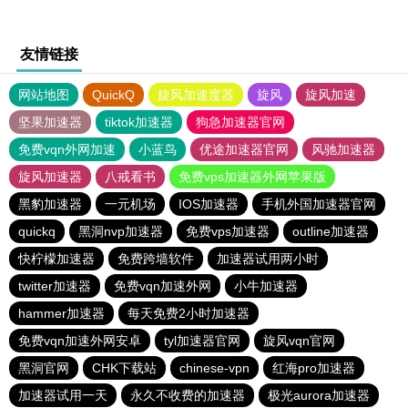
友情链接
网站地图
QuickQ
旋风加速度器
旋风
旋风加速
坚果加速器
tiktok加速器
狗急加速器官网
免费vqn外网加速
小蓝鸟
优途加速器官网
风驰加速器
旋风加速器
八戒看书
免费vps加速器外网苹果版
黑豹加速器
一元机场
IOS加速器
手机外国加速器官网
quickq
黑洞nvp加速器
免费vps加速器
outline加速器
快柠檬加速器
免费跨墙软件
加速器试用两小时
twitter加速器
免费vqn加速外网
小牛加速器
hammer加速器
每天免费2小时加速器
免费vqn加速外网安卓
tyl加速器官网
旋风vqn官网
黑洞官网
CHK下载站
chinese-vpn
红海pro加速器
加速器试用一天
永久不收费的加速器
极光aurora加速器