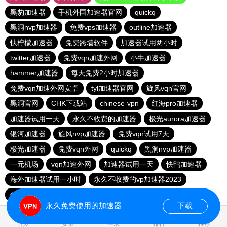
黑豹加速器
手机外国加速器官网
quickq
黑洞nvp加速器
免费vps加速器
outline加速器
快柠檬加速器
免费跨墙软件
加速器试用两小时
twitter加速器
免费vqn加速外网
小牛加速器
hammer加速器
每天免费2小时加速器
免费vqn加速外网安卓
tyl加速器官网
旋风vqn官网
黑洞官网
CHK下载站
chinese-vpn
红海pro加速器
加速器试用一天
永久不收费的加速器
极光aurora加速器
银河加速器
旋风nvp加速器
免费vqn试用7天
极光加速器
免费vqn外网
quickq
黑洞nvp加速器
一元机场
vqn加速外网
加速器试用一天
快鸭加速器
海外加速器试用一小时
永久不收费的vp加速器2023
优途加速器官网
永久免费使用的加速器
下载
1.853311s
首页
安卓
苹果
排行
推荐