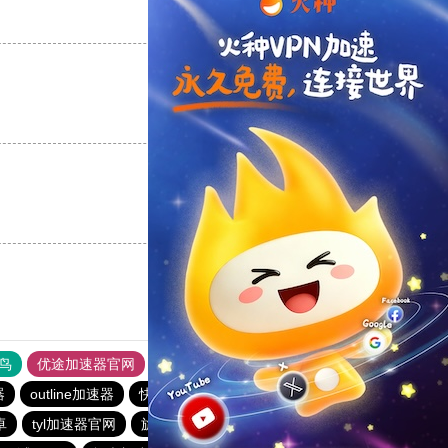
支持
[0]
反对
[0]
支持
[0]
反对
[0]
支持
[0]
反对
[0]
鸟
优途加速器官网
风驰加速器
旋风加速器
八戒看书
器
outline加速器
快柠檬加速器
免费跨墙软件
卓
tyl加速器官网
旋风vqn官网
黑洞官网
CHK下载站