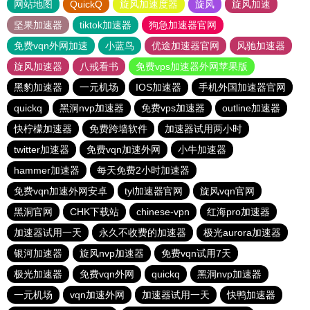
网站地图
QuickQ
旋风加速度器
旋风
旋风加速
坚果加速器
tiktok加速器
狗急加速器官网
免费vqn外网加速
小蓝鸟
优途加速器官网
风驰加速器
旋风加速器
八戒看书
免费vps加速器外网苹果版
黑豹加速器
一元机场
IOS加速器
手机外国加速器官网
quickq
黑洞nvp加速器
免费vps加速器
outline加速器
快柠檬加速器
免费跨墙软件
加速器试用两小时
twitter加速器
免费vqn加速外网
小牛加速器
hammer加速器
每天免费2小时加速器
免费vqn加速外网安卓
tyl加速器官网
旋风vqn官网
黑洞官网
CHK下载站
chinese-vpn
红海pro加速器
加速器试用一天
永久不收费的加速器
极光aurora加速器
银河加速器
旋风nvp加速器
免费vqn试用7天
极光加速器
免费vqn外网
quickq
黑洞nvp加速器
一元机场
vqn加速外网
加速器试用一天
快鸭加速器