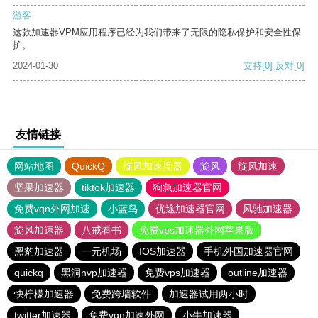
游客
这款加速器VPM应用程序已经为我们带来了无限的隐私保护和安全性保
护。
2024-01-30
支持
[0]
反对
[0]
友情链接
网站地图
QuickQ
旋风加速度器
旋风
旋风加速
坚果加速器
tiktok加速器
狗急加速器官网
免费vqn外网加速
小蓝鸟
优途加速器官网
风驰加速器
旋风加速器
八戒看书
免费vps加速器外网苹果版
黑豹加速器
一元机场
IOS加速器
手机外国加速器官网
quickq
黑洞nvp加速器
免费vps加速器
outline加速器
快柠檬加速器
免费跨墙软件
加速器试用两小时
twitter加速器
免费vqn加速外网
小牛加速器