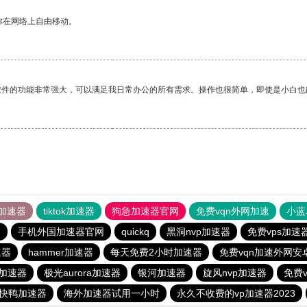
你在网络上自由移动。
软件的功能非常强大，可以满足我日常办公的所有需求。操作也很简单，即使是小白也
加速器
tiktok加速器
狗急加速器官网
免费vqn外网加速
小蓝
器
手机外国加速器官网
quickq
黑洞nvp加速器
免费vps加速
速器
hammer加速器
每天免费2小时加速器
免费vqn加速外网安
加速器
极光aurora加速器
银河加速器
旋风nvp加速器
免费v
快鸭加速器
海外加速器试用一小时
永久不收费的vp加速器2023