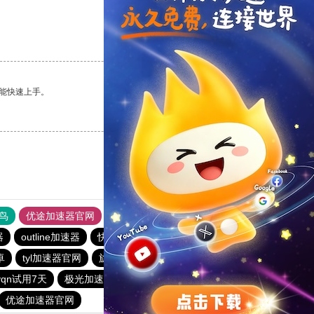
支持
[0]
反对
[0]
能快速上手。
支持
[0]
反对
[0]
鸟
优途加速器官网
风驰加速器
旋风加速器
八戒看书
器
outline加速器
快柠檬加速器
免费跨墙软件
卓
tyl加速器官网
旋风vqn官网
黑洞官网
CHK下载站
qn试用7天
极光加速器
免费vqn外网
quickq
优途加速器官网