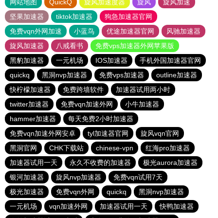
网站地图
QuickQ
旋风加速度器
旋风
旋风加速
坚果加速器
tiktok加速器
狗急加速器官网
免费vqn外网加速
小蓝鸟
优途加速器官网
风驰加速器
旋风加速器
八戒看书
免费vps加速器外网苹果版
黑豹加速器
一元机场
IOS加速器
手机外国加速器官网
quickq
黑洞nvp加速器
免费vps加速器
outline加速器
快柠檬加速器
免费跨墙软件
加速器试用两小时
twitter加速器
免费vqn加速外网
小牛加速器
hammer加速器
每天免费2小时加速器
免费vqn加速外网安卓
tyl加速器官网
旋风vqn官网
黑洞官网
CHK下载站
chinese-vpn
红海pro加速器
加速器试用一天
永久不收费的加速器
极光aurora加速器
银河加速器
旋风nvp加速器
免费vqn试用7天
极光加速器
免费vqn外网
quickq
黑洞nvp加速器
一元机场
vqn加速外网
加速器试用一天
快鸭加速器