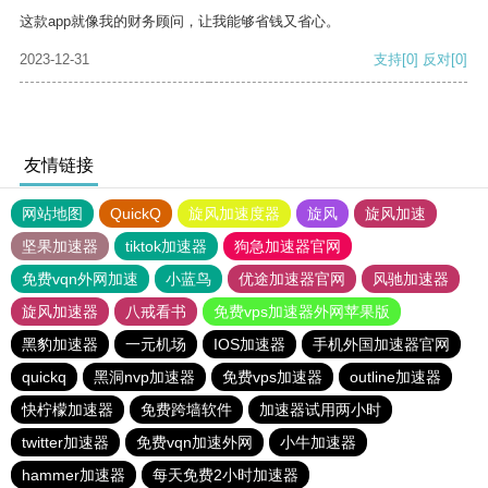
这款app就像我的财务顾问，让我能够省钱又省心。
2023-12-31
支持
[0]
反对
[0]
友情链接
网站地图
QuickQ
旋风加速度器
旋风
旋风加速
坚果加速器
tiktok加速器
狗急加速器官网
免费vqn外网加速
小蓝鸟
优途加速器官网
风驰加速器
旋风加速器
八戒看书
免费vps加速器外网苹果版
黑豹加速器
一元机场
IOS加速器
手机外国加速器官网
quickq
黑洞nvp加速器
免费vps加速器
outline加速器
快柠檬加速器
免费跨墙软件
加速器试用两小时
twitter加速器
免费vqn加速外网
小牛加速器
hammer加速器
每天免费2小时加速器